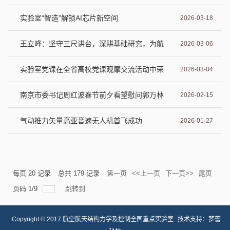
实验室“智造”解锁AI芯片新空间
2026-03-18
王立峰：坚守三尺讲台，深耕基础研究，为航
2026-03-06
空强国培育栋梁之材
实验室党课在全省高校党课观摩交流活动中荣
2026-03-04
获佳绩
南京市委书记周红波春节前夕看望慰问郭万林
2026-02-15
院士
气动推力矢量高亚音速无人机首飞成功
2026-01-27
每页
20
记录
总共
179
记录
第一页
<<上一页
下一页>>
尾页
页码
1
/
9
跳转到
Copyright © 2017 航空航天结构力学及控制全国重点实验室
技术支持：
梦蕾